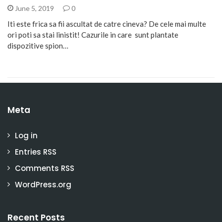
June 5, 2019
0
Iti este frica sa fii ascultat de catre cineva? De cele mai multe
ori poti sa stai linistit! Cazurile in care sunt plantate
dispozitive spion…
Meta
Log in
Entries
RSS
Comments
RSS
WordPress.org
Recent Posts