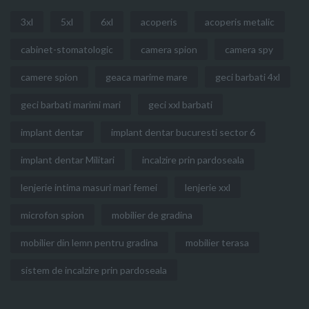
3xl
5xl
6xl
acoperis
acoperis metalic
cabinet-stomatologic
camera spion
camera spy
camere spion
geaca marime mare
geci barbati 4xl
geci barbati marimi mari
geci xxl barbati
implant dentar
implant dentar bucuresti sector 6
implant dentar Militari
incalzire prin pardoseala
lenjerie intima masuri mari femei
lenjerie xxl
microfon spion
mobilier de gradina
mobilier din lemn pentru gradina
mobilier terasa
sistem de incalzire prin pardoseala