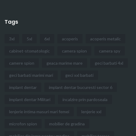
Tags
3xl
5xl
6xl
acoperis
acoperis metalic
cabinet-stomatologic
camera spion
camera spy
camere spion
geaca marime mare
geci barbati 4xl
geci barbati marimi mari
geci xxl barbati
implant dentar
implant dentar bucuresti sector 6
implant dentar Militari
incalzire prin pardoseala
lenjerie intima masuri mari femei
lenjerie xxl
microfon spion
mobilier de gradina
mobilier din lemn pentru gradina
mobilier terasa